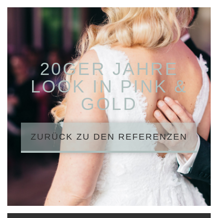
20GER JAHRE
LOOK IN PINK &
GOLD
ZURÜCK ZU DEN REFERENZEN