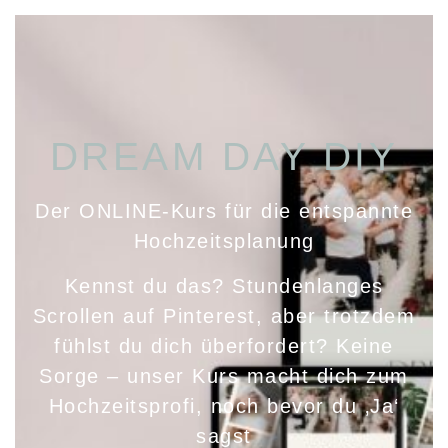
DREAM DAY DIY
Der ONLINE-Kurs für die entspannte
Hochzeitsplanung
Kennst du das? Stundenlanges
Scrollen auf Pinterest, aber trotzdem
fühlst du dich überfordert? Keine
Sorge – unser Kurs macht dich zum
Hochzeitsprofi, noch bevor du ‚Ja‘
sagst