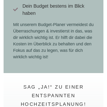
Dein Budget bestens im Blick
haben
Mit unserem Budget-Planer vermeidest du
Überraschungen & investierst in das, was
dir wirklich wichtig ist. Er hilft dir dabei die
Kosten im Überblick zu behalten und den
Fokus auf das zu legen, was für dich
wirklich wichtig ist!
SAG „JA!“ ZU EINER
ENTSPANNTEN
HOCHZEITSPLANUNG!